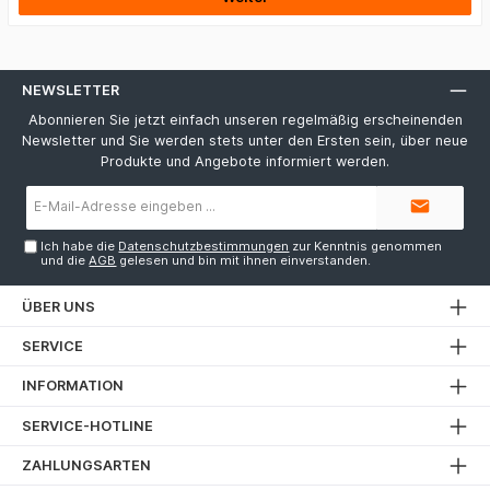
NEWSLETTER
Abonnieren Sie jetzt einfach unseren regelmäßig erscheinenden
Newsletter und Sie werden stets unter den Ersten sein, über neue
Produkte und Angebote informiert werden.
E-
Mail-
Adresse*
Ich habe die
Datenschutzbestimmungen
zur Kenntnis genommen
und die
AGB
gelesen und bin mit ihnen einverstanden.
ÜBER UNS
SERVICE
INFORMATION
SERVICE-HOTLINE
ZAHLUNGSARTEN