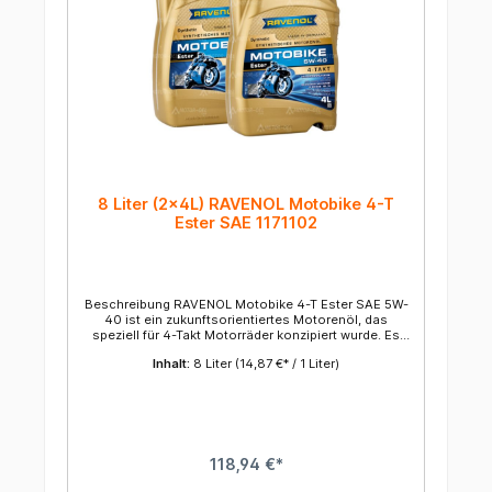
8 Liter (2x4L) RAVENOL Motobike 4-T
Ester SAE 1171102
Beschreibung RAVENOL Motobike 4-T Ester SAE 5W-
40 ist ein zukunftsorientiertes Motorenöl, das
speziell für 4-Takt Motorräder konzipiert wurde. Es
ermöglicht einen kraftstoffsparenden Betrieb der
Inhalt:
8 Liter
(14,87 €* / 1 Liter)
Motoren. Um die niedrige Viskosität der SAE-Klasse
5W sowie gleichzeitig einen geringen
Verdampfungsverlust zu garantieren, wurde mit
RAVENOL Motobike 4-T Ester SAE 5W-40 ein
zuverlässiges und hochbelastbares Motorenöl für
anspruchsvolle Motoren von Motorrädern mit
nassen Kupplungen und ölgeschmierten Kupplungen
118,94 €*
formuliert. Das exzellente Kaltstartverhalten sorgt für
eine optimale Schmiersicherheit in der