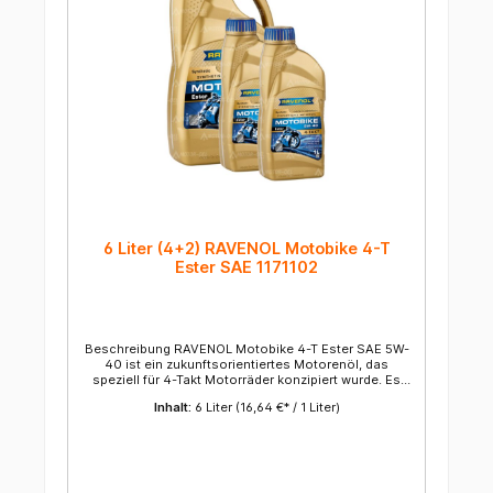
6 Liter (4+2) RAVENOL Motobike 4-T
Ester SAE 1171102
Beschreibung RAVENOL Motobike 4-T Ester SAE 5W-
40 ist ein zukunftsorientiertes Motorenöl, das
speziell für 4-Takt Motorräder konzipiert wurde. Es
ermöglicht einen kraftstoffsparenden Betrieb der
Inhalt:
6 Liter
(16,64 €* / 1 Liter)
Motoren. Um die niedrige Viskosität der SAE-Klasse
5W sowie gleichzeitig einen geringen
Verdampfungsverlust zu garantieren, wurde mit
RAVENOL Motobike 4-T Ester SAE 5W-40 ein
zuverlässiges und hochbelastbares Motorenöl für
anspruchsvolle Motoren von Motorrädern mit