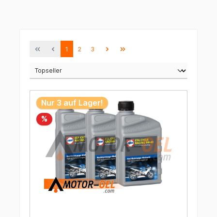
1
2
3
Nur 3 auf Lager!
%