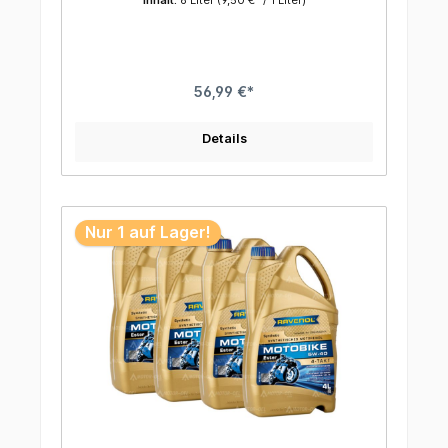
Inhalt:
6 Liter
(9,50 €* / 1 Liter)
scherstabil • hervorragende Kupplungsperformance
Sicherheitsdatenblatt auf Anfrage erhältlich
• günstige Kälteviskosität • hoher Oxidationsschutz
56,99 €*
Details
Nur 1 auf Lager!