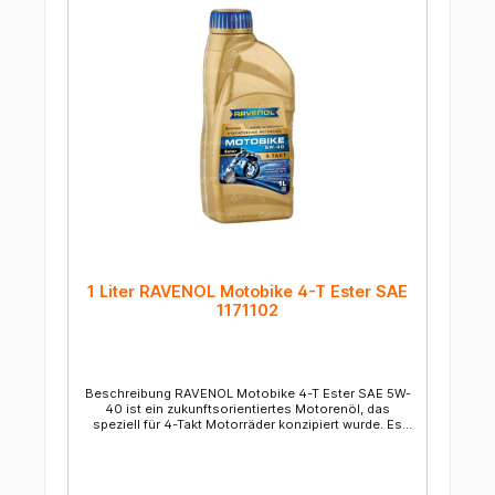
sehr hohen Belastungen stabiler Schmierfilm
ausgesprochen scherstabil - "Stay-in-Grade"
exzellente Kupplungsperformance; erfüllt die
verschärften Anforderungen der JASO MA2 günstige
Kälteviskosität, sorgt für schnelle Durchölung und
geringen "Kälteverschleiß" hoher Oxidationsschutz
durch ausgesuchte HC-Syntheseöle und spezielle
Additivierung Spezifikationen & Freigaben API
SP/SN/SM/SL/SJ/SH/SG JASO MA2 Technische
Daten EigenschaftWertPrüfnorm Dichte bei 15 °C0.85
g/mlASTM D-7042 Kinematische Viskosität KV bei
100 °C14,9 mm²/sASTM D-7042 Kinematische
Viskosität KV bei 40 °C90,8 mm²/sASTM D-7042
Viskositätsindex172ASTM D2270 Flammpunkt>220
°CASTM D-92 / DIN EN ISO 2592 Pour Point-33
°CASTM D-97 / DIN EN ISO 3016 CCS6200 @ -30 cP
@ °CASTM D-5293 Gesamtbasenzahl8,1
mgKOH/gDIN 51639-1
1 Liter RAVENOL Motobike 4-T Ester SAE
1171102
Beschreibung RAVENOL Motobike 4-T Ester SAE 5W-
40 ist ein zukunftsorientiertes Motorenöl, das
speziell für 4-Takt Motorräder konzipiert wurde. Es
ermöglicht einen kraftstoffsparenden Betrieb der
Motoren. Um die niedrige Viskosität der SAE-Klasse
5W sowie gleichzeitig einen geringen
Verdampfungsverlust zu garantieren, wurde mit