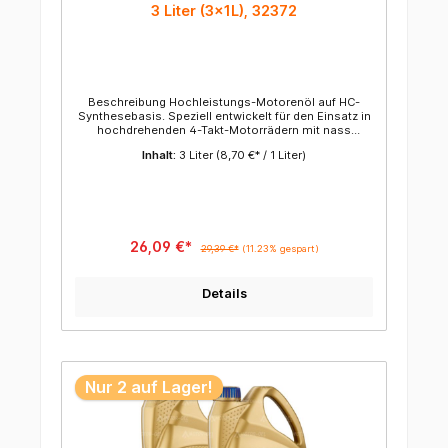
3 Liter (3x1L), 32372
Beschreibung Hochleistungs-Motorenöl auf HC-
Synthesebasis. Speziell entwickelt für den Einsatz in
hochdrehenden 4-Takt-Motorrädern mit nass
laufenden Ölbadkupplungen. • ausgesprochen
Inhalt:
3 Liter
(8,70 €* / 1 Liter)
scherstabil • hervorragende Kupplungsperformance
• günstige Kälteviskosität • hoher Oxidationsschutz
26,09 €*
29,39 €*
(11.23% gespart)
Details
Nur 2 auf Lager!