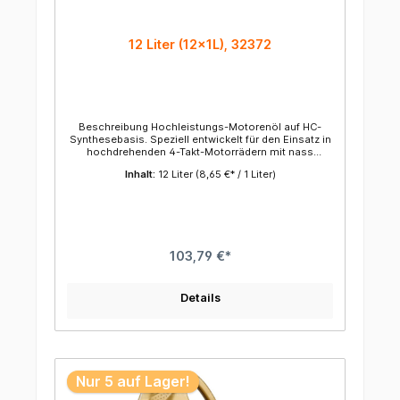
°CASTM D-97 / DIN EN ISO 3016 CCS6200 @ -30 cP
@ °CASTM D-5293 Gesamtbasenzahl8,1
mgKOH/gDIN 51639-1
12 Liter (12x1L), 32372
Beschreibung Hochleistungs-Motorenöl auf HC-
Synthesebasis. Speziell entwickelt für den Einsatz in
hochdrehenden 4-Takt-Motorrädern mit nass
laufenden Ölbadkupplungen. • ausgesprochen
Inhalt:
12 Liter
(8,65 €* / 1 Liter)
scherstabil • hervorragende Kupplungsperformance
• günstige Kälteviskosität • hoher Oxidationsschutz
103,79 €*
Details
Nur 5 auf Lager!