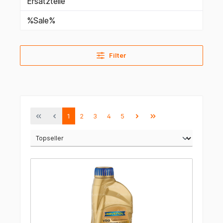
Ersatzteile
%Sale%
Filter
1
2
3
4
5