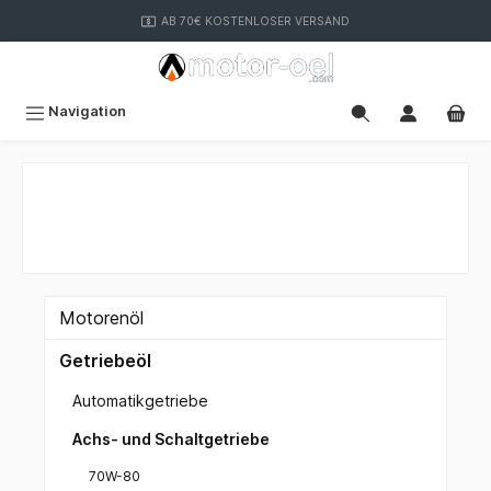
inhalt springen
AB 70€ KOSTENLOSER VERSAND
Navigation
Motorenöl
Getriebeöl
Automatikgetriebe
Achs- und Schaltgetriebe
70W-80