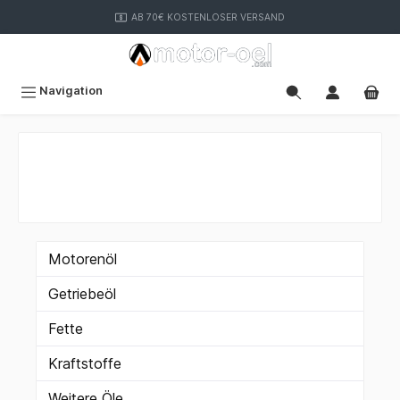
inhalt springen
AB 70€ KOSTENLOSER VERSAND
Navigation
Motorenöl
Getriebeöl
Fette
Kraftstoffe
Weitere Öle