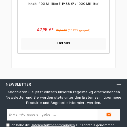
Anwendungsbereiche: Korrosionsschutz,
Inhalt:
400 Milliliter
(119,88 €* / 1000 Milliliter)
Schmierstoff, Reiniger, Kontaktspray oder zur
Rostentfernung.
47,95 €*
74,84 €*
(35.93% gespart)
Details
NEWSLETTER
Abonnieren Sie jetzt einfach unseren regelmäßig erscheinenden
Newsletter und Sie werden stets unter den Ersten sein, über neue
Produkte und Angebote informiert werden.
E-
Mail-
Adresse*
Ich habe die
Datenschutzbestimmungen
zur Kenntnis genommen