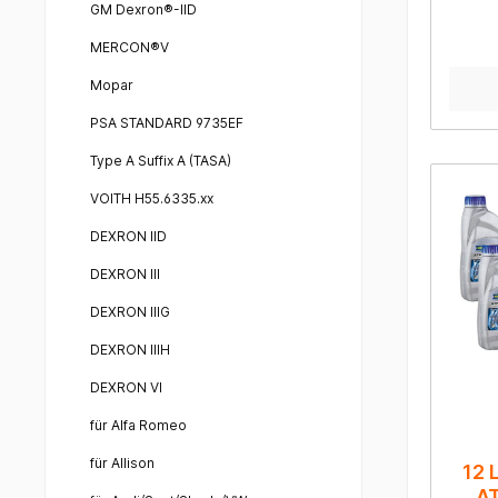
GM Dexron®-IID
RAVEN
MERCON®V
Ge
mode
Mopar
Anw
PSA STANDARD 9735EF
Autom
Type A Suffix A (TASA)
Aisi
T
VOITH H55.6335.xx
U341E
U151
DEXRON IID
(AWF
DEXRON III
TF-81
Rome
DEXRON IIIG
3.2
JTDm,
DEXRON IIIH
2.4 JT
D, 1.
DEXRON VI
marke
C4, C
für Alfa Romeo
DS4, 
J
für Allison
12 
H
AT
Monde