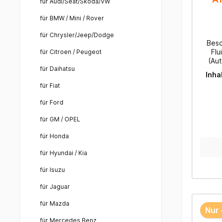
für Audi/Seat/Skoda/VW
DI Tu
Land
für BMW / Mini / Rover
Linco
6, Ma
für Chrysler/Jeep/Dodge
Besc
MP
Flu
für Citroen / Peugeot
Monte
(Aut
/ Va
für Daihatsu
Vau
Inha
hoch
Insign
für Fiat
einer
Pe
Inhib
Pe
für Ford
Funk
Peu
gewä
Renaul
für GM / OPEL
1.9
(Auto
Volvo
für Honda
Autom
und
Aisi
AWD, 
für Hyundai / Kia
garan
Volvo
ein 
Volv
für Isuzu
Anwen
AWD,
wurde
2.5
für Jaguar
Aut
AWD 
Toyot
für Mazda
XC60,
Nur 
T-IV F
und V
für Mercedes Benz
er
und T