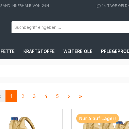
RSAND INNERHALB VON 24H
14 TAGE GELD
FETTE
KRAFTSTOFFE
WEITERE ÖLE
PFLEGEPRO
1
2
3
4
5
Nur 4 auf Lager!