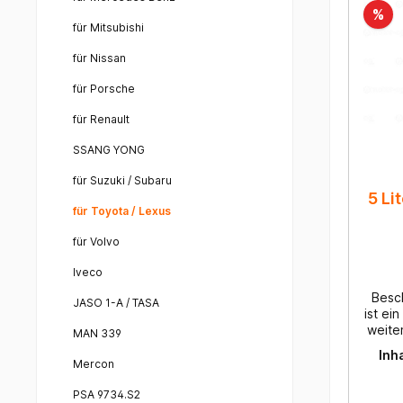
%
RAVE
V
für Mitsubishi
sp
Eige
für Nissan
vorgenom
Schmi
Sehr 
Betr
für Porsche
bei t
Ölle
hohe
Le
für Renault
Sehr
Wechse
SSANG YONG
Wei
Best
für Suzuki / Subaru
Schaumbi
5 L
Reibwe
Ox
für Toyota / Lexus
thermis
Dicht
für Volvo
V
V
Au
Iveco
gege
ges
Em
geri
Besc
JASO 1-A / TASA
ist ei
832204
Herv
weite
MAN 339
F21 (nur US) BM
S
Inha
MIN
Gle
Zu
Mercon
JWS3317 Fiat
optim
Addit
1327936 Ford WSS- M2C
HC-S
PSA 9734.S2