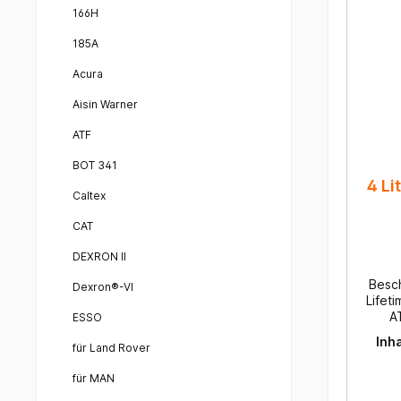
166H
185A
Acura
Aisin Warner
ATF
BOT 341
4 L
Caltex
CAT
DEXRON II
Besc
Dexron®-VI
Lifeti
A
ESSO
Inha
für Land Rover
Hy
spezie
für MAN
doppe
bei 