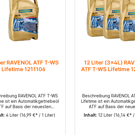
iter RAVENOL ATF T-WS
12 Liter (3x4L) R
Lifetime 1211106
ATF T-WS Lifetime 
hreibung RAVENOL ATF T-WS
Beschreibung RAVENOL A
me ist ein Automatikgetriebeöl
Lifetime ist ein Automatikg
TF auf Basis der neuesten
ATF auf Basis der neu
Technologie der HC/HT-
Technologie der HC/
lt:
4 Liter
(16,99 €* / 1 Liter)
Inhalt:
12 Liter
(16,14 €* /
drocracköle und PAO. Die
Hydrocracköle und PAO
lle Formulierung sorgt für eine
spezielle Formulierung sorg
lt so lange Lebensdauer wie
doppelt so lange Lebensd
einem vergleichbaren ATF-Öl.
bei einem vergleichbaren