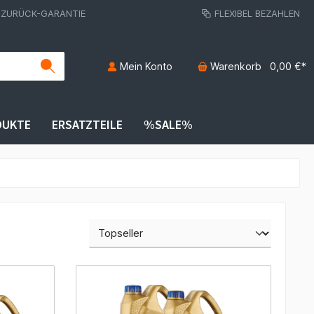
-ZURÜCK-GARANTIE
FLEXIBEL BEZAHLEN
Mein Konto
Warenkorb
0,00 €*
DUKTE
ERSATZTEILE
%SALE%