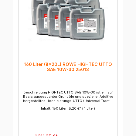
160 Liter (8x20L) ROWE HIGHTEC UTTO
SAE 10W-30 25013
Beschreibung HIGHTEC UTTO SAE 10W-30 ist ein auf
Basis ausgesuchter Grundöle und spezieller Additive
hergestelltes Hochleistungs-UTTO (Universal Tractor
Transmission Oil). Anwendung HIGHTEC UTTO SAE
Inhalt:
160 Liter
(8,20 €* / 1 Liter)
10W-30 ist ein Multifunktionsöl für Bau-, Arbeits- und
Landmaschinen. Es wird entsprechend der
Herstellervorschrift in Lastschaltgetrieben,
Verteilergetrieben, Endantrieben, sowie
Hydraulikanlagen eingesetzt. Eigenschaften
hervorragende Rationalisierungssorte mit
multifunktionalem Einsatz exzellentes