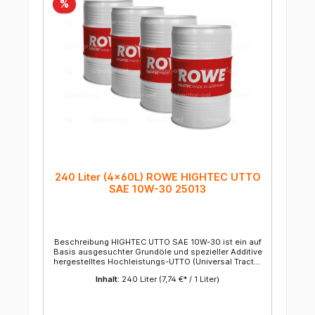
%
240 Liter (4x60L) ROWE HIGHTEC UTTO
SAE 10W-30 25013
Beschreibung HIGHTEC UTTO SAE 10W-30 ist ein auf
Basis ausgesuchter Grundöle und spezieller Additive
hergestelltes Hochleistungs-UTTO (Universal Tractor
Transmission Oil). Anwendung HIGHTEC UTTO SAE
Inhalt:
240 Liter
(7,74 €* / 1 Liter)
10W-30 ist ein Multifunktionsöl für Bau-, Arbeits- und
Landmaschinen. Es wird entsprechend der
Herstellervorschrift in Lastschaltgetrieben,
Verteilergetrieben, Endantrieben, sowie