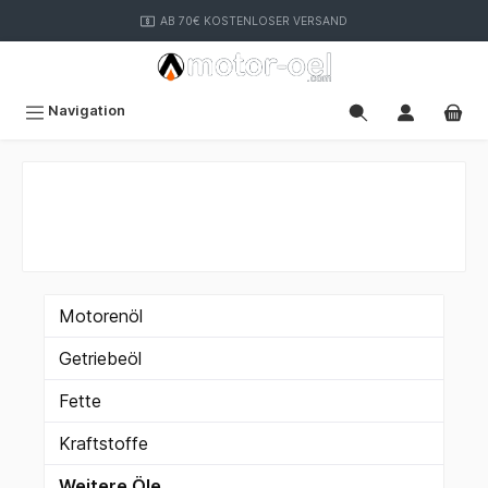
inhalt springen
AB 70€ KOSTENLOSER VERSAND
Navigation
Motorenöl
Getriebeöl
Fette
Kraftstoffe
Weitere Öle