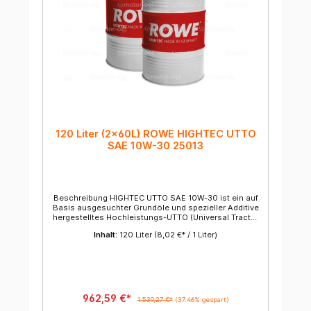
120 Liter (2x60L) ROWE HIGHTEC UTTO
SAE 10W-30 25013
Beschreibung HIGHTEC UTTO SAE 10W-30 ist ein auf
Basis ausgesuchter Grundöle und spezieller Additive
hergestelltes Hochleistungs-UTTO (Universal Tractor
Transmission Oil). Anwendung HIGHTEC UTTO SAE
Inhalt:
120 Liter
(8,02 €* / 1 Liter)
10W-30 ist ein Multifunktionsöl für Bau-, Arbeits- und
Landmaschinen. Es wird entsprechend der
Herstellervorschrift in Lastschaltgetrieben,
Verteilergetrieben, Endantrieben, sowie
Hydraulikanlagen eingesetzt. Eigenschaften
hervorragende Rationalisierungssorte mit
multifunktionalem Einsatz exzellentes
962,59 €*
1.539,27 €*
(37.46% gespart)
Schaumverhalten hohe Reibwertkonstanz für