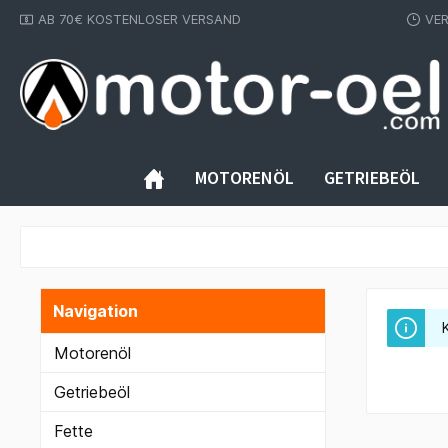
AB 70€ KOSTENLOSER VERSAND
VE
inhalt springen
MOTORENÖL
GETRIEBEÖL
Navigation
Motorenöl
Getriebeöl
Fette