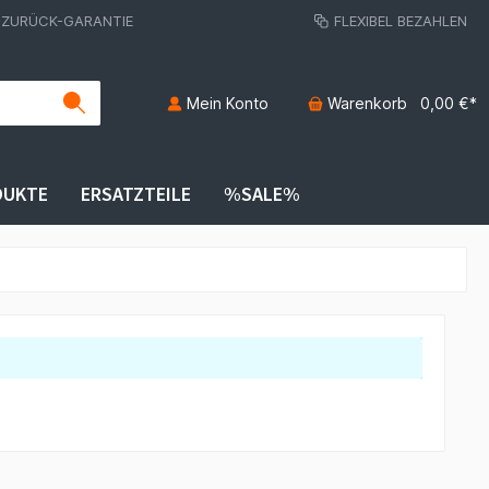
-ZURÜCK-GARANTIE
FLEXIBEL BEZAHLEN
Mein Konto
Warenkorb
0,00 €*
DUKTE
ERSATZTEILE
%SALE%