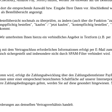
Checkout), Amazon Pay, Sofort) nutzen, werden Sie entweder auf die Bestellübe
dort die entsprechende Auswahl bzw. Eingabe Ihrer Daten vor. Abschließend we
als Bestellübersicht angezeigt.
estellübersicht nochmals zu überprüfen, zu ändern (auch über die Funktion "zu
spflichtig bestellen", "kaufen" / "jetzt kaufen", "kostenpflichtig bestellen", 
e kommt.
 Wir unterbreiten Ihnen hierzu ein verbindliches Angebot in Textform (z.B. pe
 dem Vertragsschluss erforderlichen Informationen erfolgt per E-Mail zum Tei
isch sichergestellt und insbesondere nicht durch SPAM-Filter verhindert wird.
ten wird, erfolgt die Zahlungsabwicklung über den Zahlungsdienstleister PayP
en unter einer entsprechend bezeichneten Schaltfläche auf unserer Internetpr
dere Zahlungsbedingungen gelten, werden Sie auf diese gesondert hingewiesen. 
derungen aus demselben Vertragsverhältnis handelt.