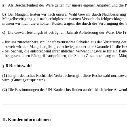
a)
Als Beschaffenheit der Ware gelten nur unsere eigenen Angaben und die Pr
b)
Bei Mängeln leisten wir nach unserer Wahl Gewähr durch Nachbesserung o
Mängelbeseitigung gilt nach erfolglosem zweiten Versuch als fehlgeschlagen,
müssen wir nicht die erhöhten Kosten tragen, die durch die Verbringung der
c)
Die Gewährleistungsfrist beträgt ein Jahr ab Ablieferung der Ware. Die Fri
- für uns zurechenbare schuldhaft verursachte Schäden aus der Verletzung des
- soweit wir den Mangel arglistig verschwiegen oder eine Garantie für die 
- bei Sachen, die entsprechend ihrer üblichen Verwendungsweise für ein Bau
- bei gesetzlichen Rückgriffsansprüchen, die Sie im Zusammenhang mit Mäng
§ 6 Rechtswahl
(1)
Es gilt deutsches Recht. Bei Verbrauchern gilt diese Rechtswahl nur, sow
wird (Günstigkeitsprinzip).
(2)
Die Bestimmungen des UN-Kaufrechts finden ausdrücklich keine Anwend
II. Kundeninformationen