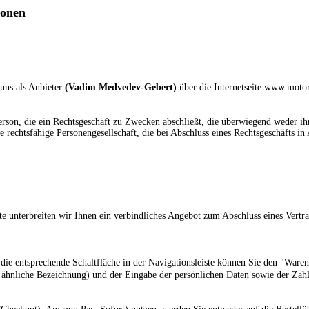
ionen
uns als Anbieter
(
Vadim Medvedev-Gebert
)
über die Internetseite www.motor
rson, die ein Rechtsgeschäft zu Zwecken abschließt, die überwiegend weder ihr
e rechtsfähige Personengesellschaft, die bei Abschluss eines Rechtsgeschäfts i
eite unterbreiten wir Ihnen ein verbindliches Angebot zum Abschluss eines Vert
e entsprechende Schaltfläche in der Navigationsleiste können Sie den "Ware
 ähnliche Bezeichnung)
und der Eingabe der persönlichen Daten sowie der Zah