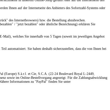
rsichtsseite in unserem Online-Shop geführt oder auf die Internetseite des
rden Ihnen auf der Internetseite des Anbieters des Sofortzahl-Systems oder
rück" des Internetbrowsers) bzw. die Bestellung abzubrechen.
"bezahlen" / "jetzt bezahlen" oder ähnliche Bezeichnung) erklären Sie
r E-Mail), welches Sie innerhalb von 5 Tagen (soweit im jeweiligen Angebot
l automatisiert. Sie haben deshalb sicherzustellen, dass die von Ihnen bei
al (Europe) S.à.r.l. et Cie, S.C.A. (22-24 Boulevard Royal L-2449,
äsenz sowie im Online-Bestellvorgang angezeigt. Für die Zahlungsabwicklung
Nähere Informationen zu "PayPal" finden Sie unter