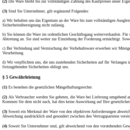
(2)
Die Ware bleibt bis zur vollständigen Zahlung des Kaufpreises unser Eig
(3)
Sind Sie Unternehmer, gilt ergänzend Folgendes:
a) Wir behalten uns das Eigentum an der Ware bis zum vollständigen Ausglei
Sicherheitsübereignung nicht zulässig.
b) Sie können die Ware im ordentlichen Geschäftsgang weiterverkaufen. Für d
Abtretung an. Sie sind weiter zur Einziehung der Forderung ermächtigt. Sow
c) Bei Verbindung und Vermischung der Vorbehaltsware erwerben wir Miteige
Verarbeitung.
d) Wir verpflichten uns, die uns zustehenden Sicherheiten auf Ihr Verlangen 
freizugebenden Sicherheiten obliegt uns.
§ 5 Gewährleistung
(1)
Es bestehen die gesetzlichen Mängelhaftungsrechte.
(2)
Als Verbraucher werden Sie gebeten, die Ware bei Lieferung umgehend auf
Kommen Sie dem nicht nach, hat dies keine Auswirkung auf Ihre gesetzliche
(3)
Soweit ein Merkmal der Ware von den objektiven Anforderungen abweicht,
Abweichung ausdrücklich und gesondert zwischen den Vertragsparteien verei
(4)
Soweit Sie Unternehmer sind, gilt abweichend von den vorstehenden Gew