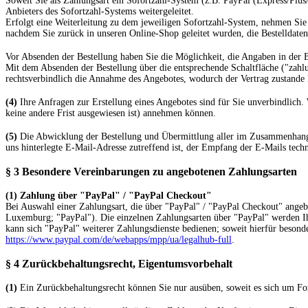
Soweit Sie als Zahlungsart ein Sofortzahl-System (z.B. PayPal (Express/Plus/
Anbieters des Sofortzahl-Systems weitergeleitet.
Erfolgt eine Weiterleitung zu dem jeweiligen Sofortzahl-System, nehmen Sie 
nachdem Sie zurück in unseren Online-Shop geleitet wurden, die Bestelldaten 
Vor Absenden der Bestellung haben Sie die Möglichkeit, die Angaben in der B
Mit dem Absenden der Bestellung über die entsprechende Schaltfläche ("zahlung
rechtsverbindlich die Annahme des Angebotes, wodurch der Vertrag zustand
(4)
Ihre Anfragen zur Erstellung eines Angebotes sind für Sie unverbindlich.
keine andere Frist ausgewiesen ist) annehmen können.
(5)
Die Abwicklung der Bestellung und Übermittlung aller im Zusammenhang mit
uns hinterlegte E-Mail-Adresse zutreffend ist, der Empfang der E-Mails techn
§ 3 Besondere Vereinbarungen zu angebotenen Zahlungsarten
(1)
Zahlung über "PayPal" / "PayPal Checkout"
Bei Auswahl einer Zahlungsart, die über "PayPal" / "PayPal Checkout" angebo
Luxemburg; "PayPal"). Die einzelnen Zahlungsarten über "PayPal" werden Ihn
kann sich "PayPal" weiterer Zahlungsdienste bedienen; soweit hierfür beson
https://www.paypal.com/de/webapps/mpp/ua/legalhub-full
.
§ 4 Zurückbehaltungsrecht
, Eigentumsvorbehalt
(1)
Ein Zurückbehaltungsrecht können Sie nur ausüben, soweit es sich um For