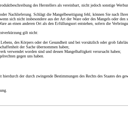
oduktbeschreibung des Herstellers als vereinbart, nicht jedoch sonstige Werbu
der Nachlieferung. Schlägt die Mangelbeseitigung fehl, können Sie nach Ihre
 wenn sich nicht insbesondere aus der Art der Ware oder des Mangels oder den
 Ware an einen anderen Ort als den Erfüllungsort entstehen, sofern die Verbr
stverkürzung gilt nicht:
 Lebens, des Körpers oder der Gesundheit und bei vorsätzlich oder grob fahrläs
Beschaffenheit der Sache übernommen haben;
werk verwendet worden sind und dessen Mangelhaftigkeit verursacht haben;
elrechten gegen uns haben.
eit hierdurch der durch zwingende Bestimmungen des Rechts des Staates des ge
ung.