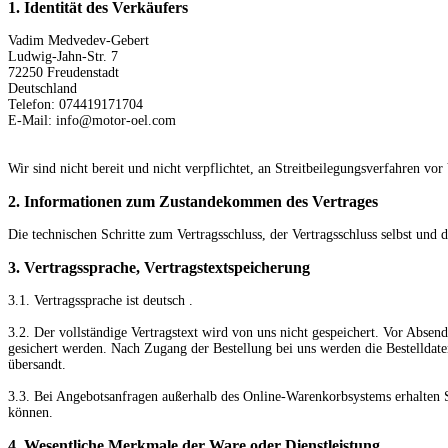
1. Identität des Verkäufers
Vadim Medvedev-Gebert
Ludwig-Jahn-Str. 7
72250 Freudenstadt
Deutschland
Telefon: 074419171704
E-Mail: info@motor-oel.com
Wir sind nicht bereit und nicht verpflichtet, an Streitbeilegungsverfahren vo
2. Informationen zum Zustandekommen des Vertrages
Die technischen Schritte zum Vertragsschluss, der Vertragsschluss selbst u
3. Vertragssprache, Vertragstextspeicherung
3.1. Vertragssprache ist deutsch
.
3.2. Der vollständige Vertragstext wird von uns nicht gespeichert. Vor Absen
gesichert werden. Nach Zugang der Bestellung bei uns werden die Bestelldat
übersandt.
3.3. Bei Angebotsanfragen außerhalb des Online-Warenkorbsystems erhalten S
können.
4. Wesentliche Merkmale der Ware oder Dienstleistung